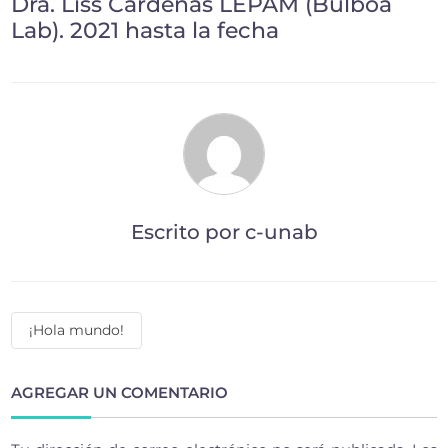
Dra. Liss Cardenas LEPAM (Bulboa
Lab). 2021 hasta la fecha
Escrito por c-unab
Navegación
¡Hola mundo!
de
entradas
AGREGAR UN COMENTARIO