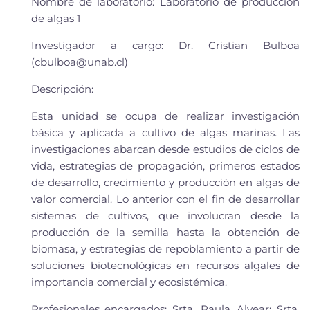
Nombre de laboratorio
:
Laboratorio de producción
de algas
1
Investigador a cargo
:
Dr.
Cristian Bulboa
(
cbulboa@unab.cl
)
Descripción:
Esta unidad se ocupa de realizar investigación
básica y aplicada a cultivo de algas marinas. Las
investigaciones abarcan desde estudios de ciclos de
vida, estrategias de propagación, primeros estados
de desarrollo, crecimiento
y producción en algas de
valor comercial
. Lo anterior con el fin de desarrollar
sistemas de cultivos, que involucran desde la
producción de la semilla hasta la obtención de
biomasa
, y estrategias de repoblamiento a partir de
soluciones biotecnológicas en recursos algales de
importancia comercial y ecosistémica
.
Profesional
es
encargado
s
:
Srta.
Paula Alvear
; Srta.