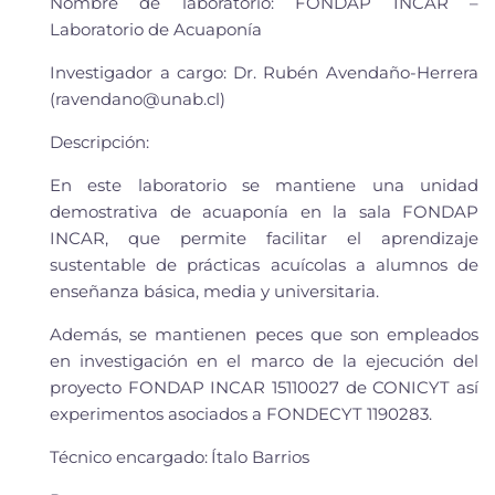
Nombre de laboratorio
:
FONDAP INCAR –
L
aboratorio de Acuapon
í
a
Investigador a cargo
:
Dr.
Rubé
n Avendaño-Herrera
(ravendano@unab.cl)
Descripción
:
En este laboratorio se m
ant
iene
una unidad
demostrativa de
acuaponía
en la sala FONDAP
INCAR, que permite facilitar el aprendizaje
sustentable de prácticas acuícolas a alumnos de
enseñanza básica, media y universitaria.
Además, se mantienen peces que son empleados
en investigación en el marco de la ejecución del
proyecto FONDAP INCAR 15110027 de CONICYT así
experimentos asociados a
FONDECYT 1190283.
T
écnico encargado
:
Ítalo
Barrios