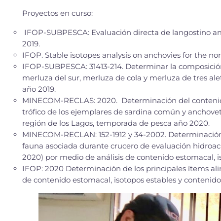
Proyecto
s
en curso
:
IFOP-SUBPESCA: Evaluación directa de langostino amari
2019.
IFOP. Stable isotopes analysis on anchovies for the nor
IFOP-SUBPESCA: 31413-214. Determinar la composición 
merluza del sur, merluza de cola y merluza de tres ale
año 2019.
MINECOM-RECLAS: 2020. Determinación del contenido
trófico de los ejemplares de sardina común y anchovet
región de los Lagos, temporada de pesca año 2020.
MINECOM-RECLAN: 152-1912 y 34-2002. Determinación d
fauna asociada durante crucero de evaluación hidroac
2020) por medio de análisis de contenido estomacal, i
IFOP: 2020 Determinación de los principales ítems ali
de contenido estomacal, isotopos estables y contenido